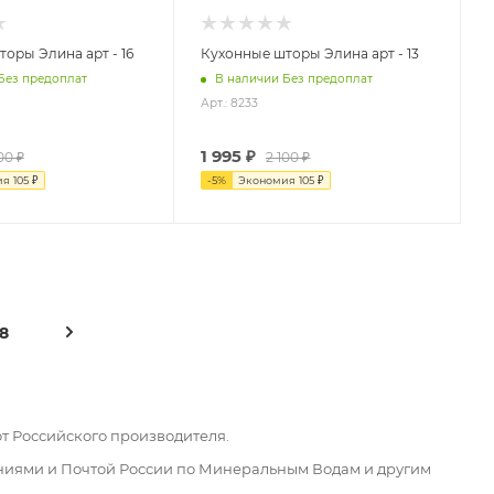
оры Элина арт - 16
Кухонные шторы Элина арт - 13
Без предоплат
В наличии Без предоплат
Арт.: 8233
1 995
₽
00
₽
2 100
₽
ия
105
₽
-
5
%
Экономия
105
₽
8
от Российского производителя.
аниями и Почтой России по Минеральным Водам и другим