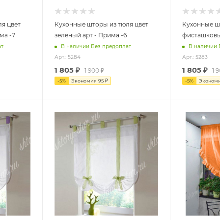
я цвет
Кухонные шторы из тюля цвет
Кухонные ш
ма -7
зеленый арт - Прима -6
фисташковый
ат
В наличии Без предоплат
В наличии 
Арт.: 5284
Арт.: 5283
1 805
₽
1 805
₽
1 900
₽
1 
-
5
%
Экономия
95
₽
-
5
%
Эконом