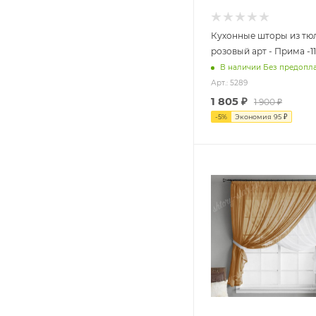
Кухонные шторы из тюл
розовый арт - Прима -11
В наличии Без предопл
Арт.: 5289
1 805
₽
1 900
₽
-
5
%
Экономия
95
₽