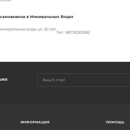
за в Миниральных Водах
инеральные воды, ул. 50 лет
Тел.: 88792262682
ших
ИНФОРМАЦИЯ
ПОМОЩЬ