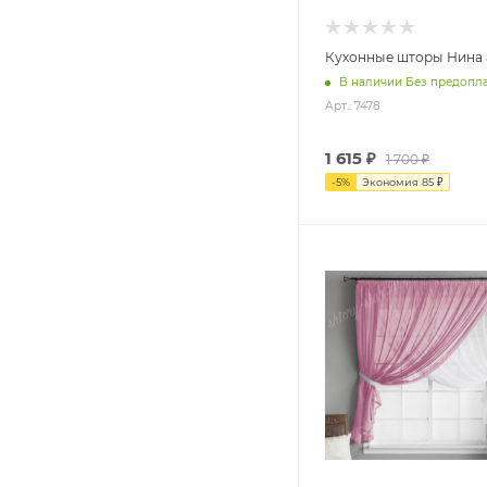
Кухонные шторы Нина а
В наличии Без предопл
Арт.: 7478
1 615
₽
1 700
₽
-
5
%
Экономия
85
₽