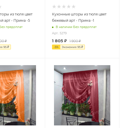
торы из тюля цвет
Кухонные шторы из тюля цвет
 арт - Прима -5
бежевый арт - Прима -1
Без предоплат
В наличии Без предоплат
Арт.: 5279
1 805
₽
900
₽
1 900
₽
ия
95
₽
-
5
%
Экономия
95
₽