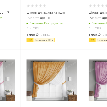
рт - 7
Шторы для кухни из тюля
Шторы для к
Риорита арт - 11
Риорита арт
ат
В наличии Без предоплат
В наличии 
Арт.: 7372
Арт.: 7365
1 995
₽
1 995
₽
2 100
₽
2 1
-
5
%
Экономия
105
₽
-
5
%
Эконом