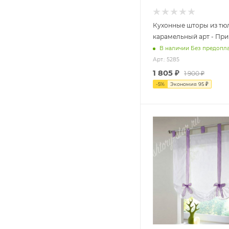
Кухонные шторы из тюл
карамельный арт - При
В наличии Без предопл
Арт.: 5285
1 805
₽
1 900
₽
-
5
%
Экономия
95
₽