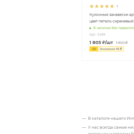
1
Кухонные занавески ар
цвет петель сиреневый
В наличии Без предопл
Арт.: 2459
1 805
₽
/шт
1 900
₽
-
5
%
Экономия
95
₽
В каталоге нашего Ин
У нас всегда самые н
регионам и городам Р