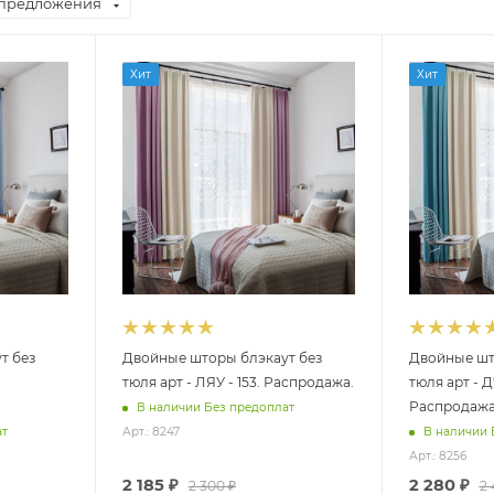
предложения
Хит
Хит
т без
Двойные шторы блэкаут без
Двойные шт
тюля арт - ЛЯУ - 153. Распродажа.
тюля арт - Д
Распродаж
В наличии Без предоплат
ат
Арт.: 8247
В наличии 
Арт.: 8256
2 185
₽
2 280
₽
2 300
₽
2