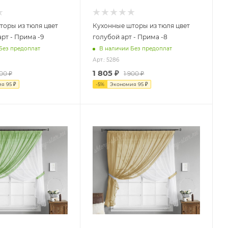
торы из тюля цвет
Кухонные шторы из тюля цвет
рт - Прима -9
голубой арт - Прима -8
Без предоплат
В наличии Без предоплат
Арт.: 5286
1 805
₽
900
₽
1 900
₽
ия
95
₽
-
5
%
Экономия
95
₽