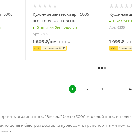
т 15008
Кухонные занавески арт 15005
Кухонные шт
.
цвет петель салатовый.
В наличии 
ат
В наличии Без предоплат
Арт.: 8236
Арт.: 2456
1 805
₽
/шт
1 995
₽
1 900
₽
2 1
-
5
%
Экономия
95
₽
-
5
%
Эконом
1
2
3
4
тернет-магазина штор "Звезда" более 3000 моделей штор и тюля 
изкие цены и быстрая доставка курьерами, транспортными комп
оссии.