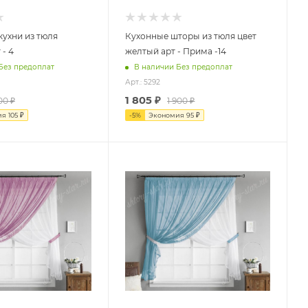
ухни из тюля
Кухонные шторы из тюля цвет
 - 4
желтый арт - Прима -14
Без предоплат
В наличии Без предоплат
Арт.: 5292
1 805
₽
00
₽
1 900
₽
ия
105
₽
-
5
%
Экономия
95
₽