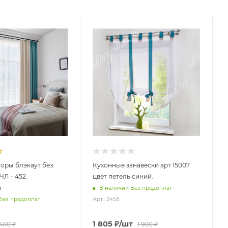
оры блэкаут без
Кухонные занавески арт 15007
ЧЛ - 452.
цвет петель синий.
а
В наличии Без предоплат
Без предоплат
Арт.: 2458
1 805
₽
/шт
 400
₽
1 900
₽