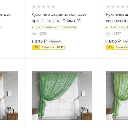
я цвет
Кухонные шторы из тюля цвет
Кухонные ш
оранжевый арт - Прима -10
сиреневый а
ат
В наличии Без предоплат
В наличии 
Арт.: 5288
Арт.: 5287
1 805
₽
1 805
₽
1 900
₽
1 
-
5
%
Экономия
95
₽
-
5
%
Эконом