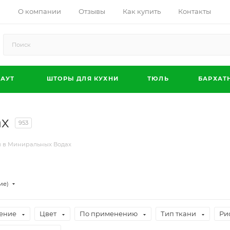
О компании
Отзывы
Как купить
Контакты
АУТ
ШТОРЫ ДЛЯ КУХНИ
ТЮЛЬ
БАРХАТ
ах
953
 в Миниральных Водах
ие)
ение
Цвет
По применению
Тип ткани
Ри