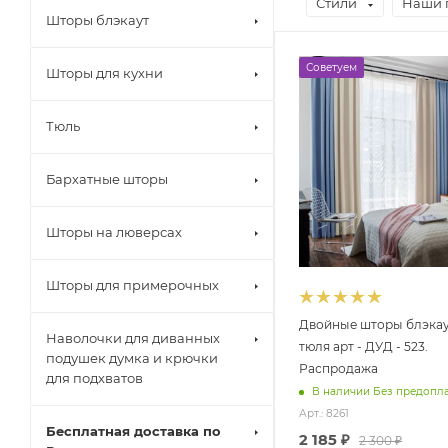
Стили
Наши 
Шторы блэкаут
Советуем
Шторы для кухни
Тюль
Бархатные шторы
Шторы на люверсах
Шторы для примерочных
Двойные шторы блэкау
Наволочки для диванных
тюля арт - ДУД - 523.
подушек думка и крючки
Распродажа
для подхватов
В наличии Без предопл
Арт.: 8261
Бесплатная доставка по
2 185
₽
2 300
₽