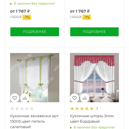
В наличии Без предоплат
от
1 767 ₽
от
1 767 ₽
1 900 ₽
1 900 ₽
-
7
%
-
7
%
ПОДРОБНЕЕ
ПОДРОБНЕЕ
3
Кухонные занавески арт
Кухонные шторы Элли
15005 цвет петель
цвет бордовый
салатовый.
В наличии Без предоплат