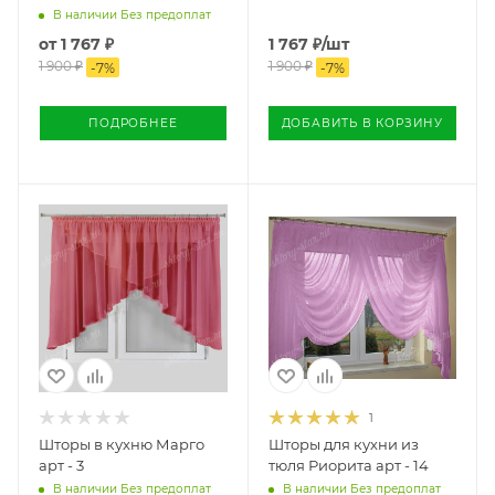
В наличии Без предоплат
от
1 767 ₽
1 767
₽
/шт
1 900 ₽
1 900
₽
-
7
%
-
7
%
ПОДРОБНЕЕ
ДОБАВИТЬ В КОРЗИНУ
1
Шторы в кухню Марго
Шторы для кухни из
арт - 3
тюля Риорита арт - 14
В наличии Без предоплат
В наличии Без предоплат