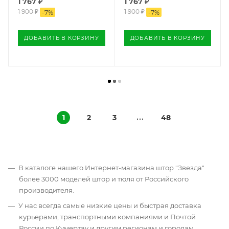
1 767
₽
1 767
₽
1 900
₽
1 900
₽
-
7
%
-
7
%
ДОБАВИТЬ В КОРЗИНУ
ДОБАВИТЬ В КОРЗИНУ
1
2
3
48
В каталоге нашего Интернет-магазина штор "Звезда"
более 3000 моделей штор и тюля от Российского
производителя.
У нас всегда самые низкие цены и быстрая доставка
курьерами, транспортными компаниями и Почтой
России по Кумертау и другим регионам и городам