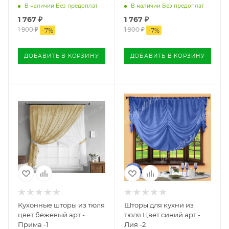
В наличии Без предоплат
В наличии Без предоплат
1 767
₽
1 767
₽
1 900
₽
1 900
₽
-
7
%
-
7
%
ДОБАВИТЬ В КОРЗИНУ
ДОБАВИТЬ В КОРЗИНУ
Кухонные шторы из тюля
Шторы для кухни из
цвет бежевый арт -
тюля Цвет синий арт -
Прима -1
Лия -2