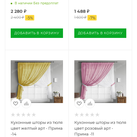
В наличии Без предоплат
2 280
₽
1 488
₽
2 400
₽
1 600
₽
-
5
%
-
7
%
ДОБАВИТЬ В КОРЗИНУ
ДОБАВИТЬ В КОРЗИНУ
Кухонные шторы из тюля
Кухонные шторы из тюля
цвет желтый арт - Прима
цвет розовый арт -
-14
Прима -11