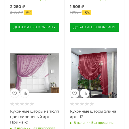
2 280
₽
1 805
₽
2 400
₽
1 900
₽
-
5
%
-
5
%
ДОБАВИТЬ В КОРЗИНУ
ДОБАВИТЬ В КОРЗИНУ
Кухонные шторы из тюля
Кухонные шторы Элина
цвет сиреневый арт -
арт - 13
Прима -9
В наличии Без предоплат
В наличии Без предоплат