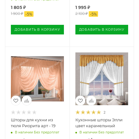
1 805
₽
1 995
₽
1 900
₽
2 100
₽
-
5
%
-
5
%
ДОБАВИТЬ В КОРЗИНУ
ДОБАВИТЬ В КОРЗИНУ
2
Шторы для кухни из
Кухонные шторы Элли
тюля Риорита арт - 19
цвет карамельный
В наличии Без предоплат
В наличии Без предоплат