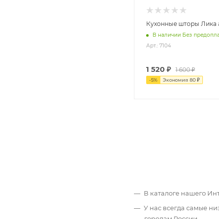
Кухонные шторы Лика а
В наличии Без предопл
Арт.: 7104
1 520
₽
1 600
₽
-
5
%
Экономия
80
₽
В каталоге нашего Ин
У нас всегда самые н
городам России.