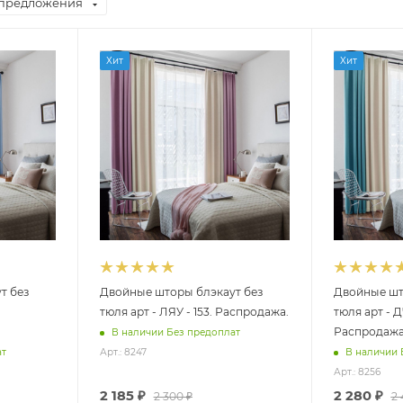
предложения
Хит
Хит
т без
Двойные шторы блэкаут без
Двойные шт
тюля арт - ЛЯУ - 153. Распродажа.
тюля арт - Д
Распродаж
В наличии Без предоплат
ат
Арт.: 8247
В наличии 
Арт.: 8256
2 185
₽
2 280
₽
2 300
₽
2