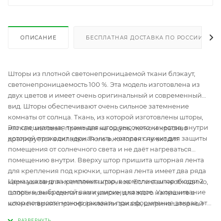
ОПИСАНИЕ
БЕСПЛАТНАЯ ДОСТАВКА ПО РОССИИ
Шторы из плотной светонепроницаемой ткани блэкаут,
светонепроницаемость 100 %. Эта модель изготовлена из
двух цветов и имеет очень оригинальный и современный
вид. Шторы обеспечивают очень сильное затемнение
комнаты от солнца. Ткань, из которой изготовлены шторы,
Это специальная ткань для штор высокого качества, внутри
мягкая, матовая, приятная на ощупь, легко и красиво
которой проходит черная нить, которая служит для защиты
драпируется в складки. Тюль в комплект не входит.
помещения от солнечного света и не даёт нагреваться
помещению внутри. Вверху штор пришита шторная лента
для крепления под крючки, шторная лента имеет два ряда
Цена указана за комплект штор, в комплект штор входят 2
кармашков для крепления крючков. Если вам необходимо,
полотна, выбранной вами ширины каждое. Укорачивание
шторы можно сделать на кулиске, для этого напишите в
штор по высоте можно заказать при оформление заказа, эта
комментариях при оформлении заказа, ширина шторной
услуга в нашей компании абсолютно бесплатная, просто
ленты 6 см. Все края штор обработаны, вы получаете