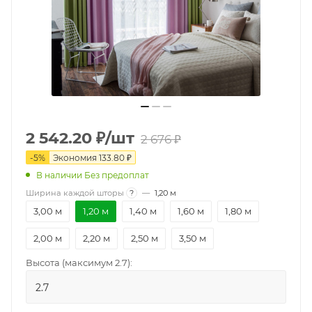
2 542.20
₽
/шт
2 676
₽
-
5
%
Экономия
133.80
₽
В наличии Без предоплат
Ширина каждой шторы
?
—
1,20 м
3,00 м
1,20 м
1,40 м
1,60 м
1,80 м
2,00 м
2,20 м
2,50 м
3,50 м
Высота (максимум 2.7):