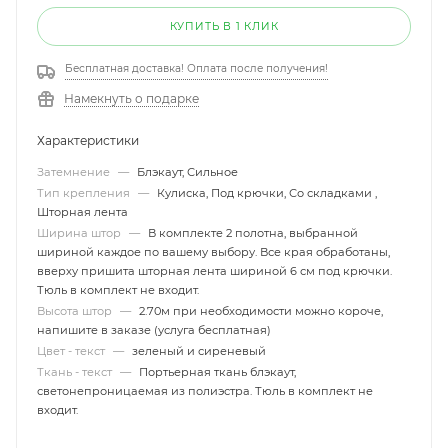
КУПИТЬ В 1 КЛИК
Бесплатная доставка! Оплата после получения!
Намекнуть о подарке
Характеристики
Затемнение
—
Блэкаут, Сильное
Тип крепления
—
Кулиска, Под крючки, Со складками ,
Шторная лента
Ширина штор
—
В комплекте 2 полотна, выбранной
шириной каждое по вашему выбору. Все края обработаны,
вверху пришита шторная лента шириной 6 см под крючки.
Тюль в комплект не входит.
Высота штор
—
2.70м при необходимости можно короче,
напишите в заказе (услуга бесплатная)
Цвет - текст
—
зеленый и сиреневый
Ткань - текст
—
Портьерная ткань блэкаут,
светонепроницаемая из полиэстра. Тюль в комплект не
входит.