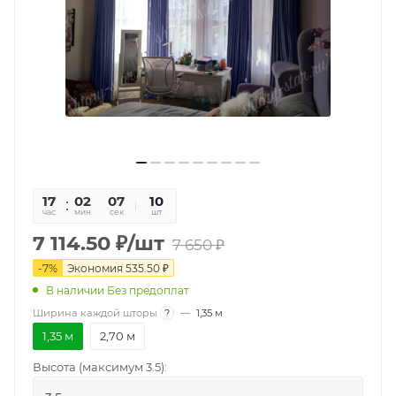
17
02
07
10
час
мин
сек
шт
7 114.50
₽
/шт
7 650
₽
-
7
%
Экономия
535.50
₽
В наличии Без предоплат
Ширина каждой шторы
?
—
1,35 м
1,35 м
2,70 м
Высота (максимум 3.5):