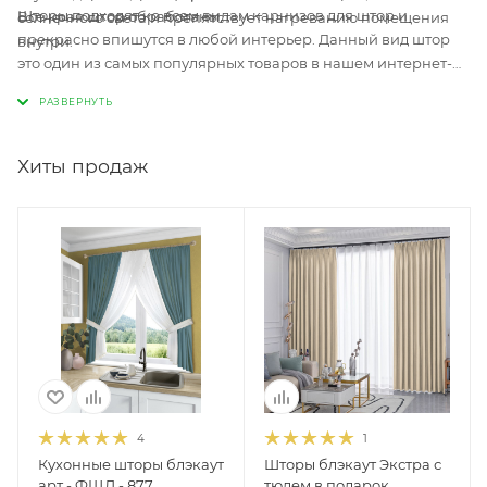
Шторы подходят ко всем видам карнизов для штор и
Все края штор обработаны.
солнечного света и препятствует нагреванию помещения
прекрасно впишутся в любой интерьер. Данный вид штор
внутри.
это один из самых популярных товаров в нашем интернет-
магазине, и его очень часто заказывают наши клиенты.
Хиты продаж
4
1
Кухонные шторы блэкаут
Шторы блэкаут Экстра с
арт - ФЩЛ - 877.
тюлем в подарок