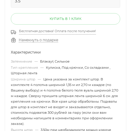
КУПИТЬ В 1 КЛИК
Бесплатная доставка! Оплата после получения!
Намекнуть о подарке
Характеристики
Затемнение
—
Блэкаут, Сильное
Тип крепления
—
Кулиска, Под крючки, Со складками ,
Шторная лента
Ширина штор
—
Цена указана за комплект штор. В
комплекте 4 полотна шириной 1,35 м ил 2,70 м каждое (по
Вашему выбору) и 4 полотна белого тюля вуаль шириной 2,70
м каждое. Сверху пришита шторная лента шириной 6 см. для
крепления на крючки. Все края штор обработаны. Подхваты
для штор в комплект не входят и заказываются отдельно,
стоимость подхватов 300 рублей за пару (если они вам
необходимы напишите в комментариях при оформлении
заказа).
Высота штор
—
3,50м при необходимости можно короче