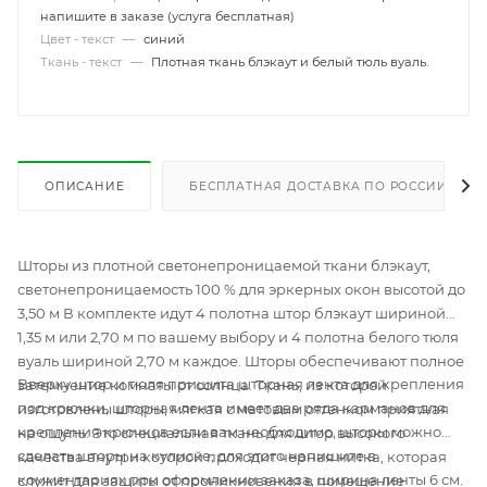
напишите в заказе (услуга бесплатная)
Цвет - текст
—
синий
Ткань - текст
—
Плотная ткань блэкаут и белый тюль вуаль.
ОПИСАНИЕ
БЕСПЛАТНАЯ ДОСТАВКА ПО РОССИИ
Шторы из плотной светонепроницаемой ткани блэкаут,
светонепроницаемость 100 % для эркерных окон высотой до
3,50 м В комплекте идут 4 полотна штор блэкаут шириной
1,35 м или 2,70 м по вашему выбору и 4 полотна белого тюля
вуаль шириной 2,70 м каждое. Шторы обеспечивают полное
Вверху штор и тюля пришита шторная лента для крепления
затемнение комнаты от солнца. Ткань, из которой
под крючки, шторная лента имеет два ряда карманов для
изготовлены шторы, мягкая с матовым оттенком приятная
крепления крючков если вам необходимо, шторы можно
на ощупь. Это специальная ткань для штор высокого
сделать шторы на кулиске, для этого напишите в
качества внутри которой проходит черная нитка, которая
комментариях при оформлении заказа, ширина ленты 6 см.
служит для защиты от проникновения в помещение