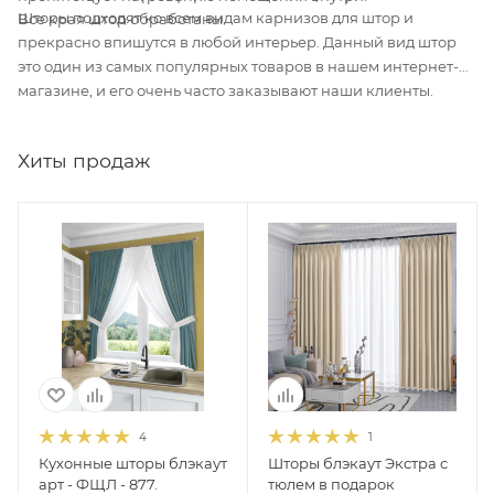
Шторы подходят ко всем видам карнизов для штор и
Все края штор обработаны.
прекрасно впишутся в любой интерьер. Данный вид штор
это один из самых популярных товаров в нашем интернет-
магазине, и его очень часто заказывают наши клиенты.
Хиты продаж
4
1
Кухонные шторы блэкаут
Шторы блэкаут Экстра с
арт - ФЩЛ - 877.
тюлем в подарок