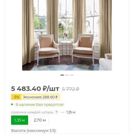
5 483.40
₽
/шт
5 772
₽
-
5
%
Экономия
288.60
₽
В наличии Без предоплат
Ширина каждой шторы
?
—
1,35 м
1,35 м
2,70 м
Высота (максимум 3.5):