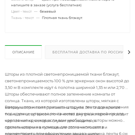
напишите в заказе (услуга бесплатная)
Цвет - текст
—
бежевый
Ткань - текст
—
Плотная ткань блэкаут.
ОПИСАНИЕ
БЕСПЛАТНАЯ ДОСТАВКА ПО РОССИИ
Шторы из плотной светонепроницаемой ткани блэкаут,
светонепроницаемость 100 % для эркерных окон высотой до
3,50 м В комплекте идут 4 полотна шириной 1,35 м или 2,70 м.
Шторы обеспечивают полное затемнение комнаты от
солнца. Ткань, из которой изготовлены шторы, мягкая с
Вверху штор и тюля пришита шторная лента для крепления
матовым оттенком приятная на ощупь. Это специальная
под крючки, шторная лента имеет два ряда карманов для
ткань для штор высокого качества внутри которой проходит
крепления крючков если вам необходимо, шторы можно
черная нитка, которая служит для защиты от
сделать шторы на кулиске, для этого напишите в
проникновения в помещение солнечного света и
комментариях при оформлении заказа, ширина ленты 6 см.
препятствует нагреванию помещения внутри.