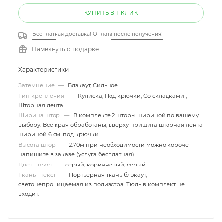
КУПИТЬ В 1 КЛИК
Бесплатная доставка! Оплата после получения!
Намекнуть о подарке
Характеристики
Затемнение
—
Блэкаут, Сильное
Тип крепления
—
Кулиска, Под крючки, Со складками ,
Шторная лента
Ширина штор
—
В комплекте 2 шторы шириной по вашему
выбору. Все края обработаны, вверху пришита шторная лента
шириной 6 см. под крючки.
Высота штор
—
2.70м при необходимости можно короче
напишите в заказе (услуга бесплатная)
Цвет - текст
—
серый, коричневый, серый
Ткань - текст
—
Портьерная ткань блэкаут,
светонепроницаемая из полиэстра. Тюль в комплект не
входит.