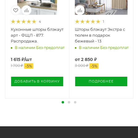
оформлении заказа, ширина шторной ленты 6 см. Все края
штор обработаны, вы получаете полностью готовое изделие,
которое можно сразу вешать на окно. Шторы могут
4
1
использоваться как самостоятельно так и с тюлем, очень
Кухонные шторы блэкаут
Шторы блэкаут Экстра с
красиво вместе с этим видом штор смотрится однотонный
арт - ФЩЛ - 877.
тюлем в подарок
тюль на шторной ленте. Цена указана за комплект штор, в
Распродажа.
бежевый - 13
комплект штор входят 2 полотна выбранной вами ширины.
В наличии Без предоплат
В наличии Без предоплат
Укорачивание штор по высоте можно заказать при
оформление заказа, эта услуга в нашей компании
1 615
₽
/шт
от
2 850 ₽
абсолютно бесплатна, просто укажите необходимую вам
1 700
₽
3 000 ₽
-
5
%
-
5
%
высоту при заказе. Шторы подходят ко всем видам карнизов
для штор и прекрасно впишутся в ваш дизайн комнаты.
ДОБАВИТЬ В КОРЗИНУ
ПОДРОБНЕЕ