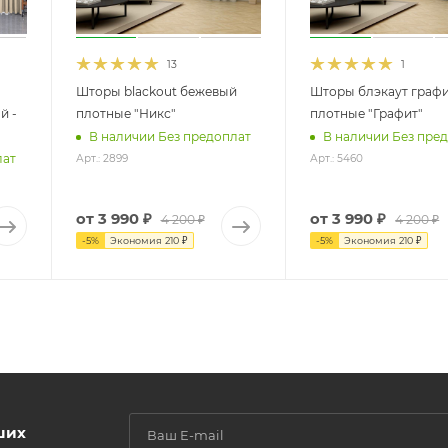
13
1
Шторы blackout бежевый
Шторы блэкаут граф
й -
плотные "Никс"
плотные "Графит"
В наличии Без предоплат
В наличии Без пре
лат
Арт.: 2899
Арт.: 5460
от
3 990 ₽
от
3 990 ₽
4 200 ₽
4 200 ₽
-
5
%
Экономия
210 ₽
-
5
%
Экономия
210 ₽
ших