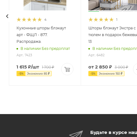
4
1
Кухонные шторы блэкаут
Шторы блэкаут Экстра с
арт - ФЩЛ - 877.
тюлем в подарок бежевы
Распродажа.
13
В наличии Без предоплат
В наличии Без предоп
Арт.: 7423
Арт.: 6482
1 615
₽
/шт
от
2 850 ₽
1 700
₽
3 000 ₽
-
5
%
Экономия
85
₽
-
5
%
Экономия
150 ₽
Будьте в курсе на