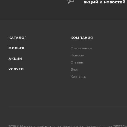
акций и новостей
КАТАЛОГ
КОМПАНИЯ
ФИЛЬТР
О компании
Новости
АКЦИИ
Отзывы
УСЛУГИ
Блог
Контакты
2026 © Магазин штор и тюля, занавесок и карнизов для штор "ЗВЕЗДА