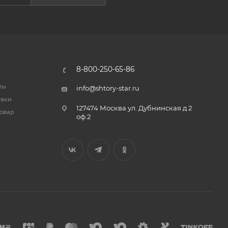
8-800-250-65-86
ты
info@shtory-star.ru
авки
127474 Москва ул. Дубнинская д 2
товар
оф.2