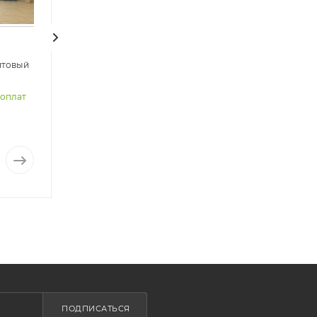
итовый
Двойные шторы блэкаут без
тюля арт - ДУД - 523.
Распродажа
доплат
В наличии Без предоплат
Арт.: 8261
2 185
₽
/шт
2 300
₽
-
5
%
Экономия
115
₽
ПОДПИСАТЬСЯ