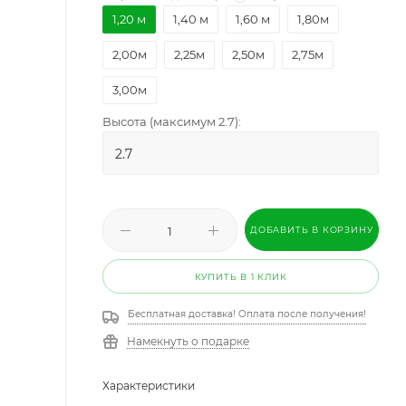
1,20 м
1,40 м
1,60 м
1,80м
2,00м
2,25м
2,50м
2,75м
3,00м
Высота (максимум 2.7):
ДОБАВИТЬ В КОРЗИНУ
КУПИТЬ В 1 КЛИК
Бесплатная доставка! Оплата после получения!
Намекнуть о подарке
Характеристики