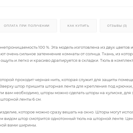
ОПЛАТА ПРИ ПОЛУЧЕНИИ
КАК КУПИТЬ
ОТЗЫВЫ (3)
непроницаемость 100 %. Эта модель изготовлена из двух цветов 
т очень сильное затемнение комнаты от солнца. Ткань, из кото
ощупь и легко и красиво драпируется в складки. Тюль в комплект
которой проходит черная нить, которая служит для защиты помещ
. Вверху штор пришита шторная лента для крепления под крючки
и вам необходимо, шторы можно сделать шторы на кулиске, для 
шторной ленты 6 см.
изделие, которое можно сразу вешать на окно. Шторы могут испо
этим видом штор смотрится однотонный тюль на шторной ленте. Це
нной вами ширины.