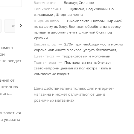
Затемнение
—
Блэкаут, Сильное
Тип крепления
—
Кулиска, Под крючки, Со
складками , Шторная лента
Ширина штор
—
В комплекте 2 шторы шириной
ДОПОЛНИТЕЛЬНО
по вашему выбору. Все края обработаны, вверху
пришита шторная лента шириной 6 см. под
крючки.
Высота штор
—
2.70м при необходимости можно
и имеет
короче напишите в заказе (услуга бесплатная)
рой
Цвет - текст
—
терракотовый и молочный
 не входит.
Ткань - текст
—
Портьерная ткань блэкаут,
светонепроницаемая из полиэстра. Тюль в
комплект не входит.
ения от
, шторная
Цена действительна только для интернет-
этого
магазина и может отличаться от цен в
розничных магазинах
льзоваться
на указана