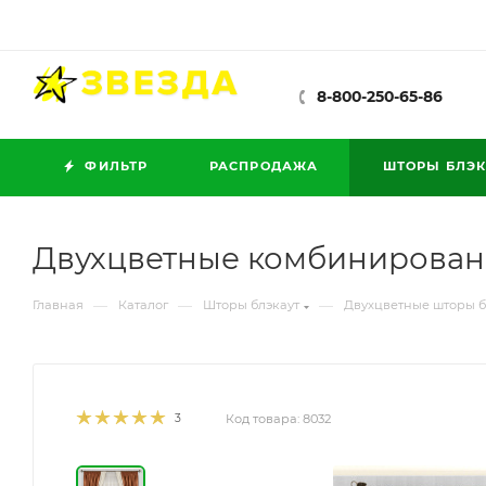
8-800-250-65-86
ФИЛЬТР
РАСПРОДАЖА
ШТОРЫ БЛЭК
Двухцветные комбинированн
—
—
—
Главная
Каталог
Шторы блэкаут
Двухцветные шторы б
3
Код товара:
8032