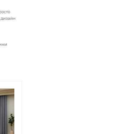
росто
 дизайн
шими
Советуем