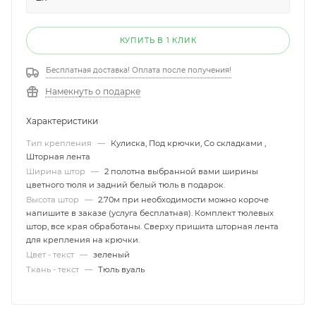
КУПИТЬ В 1 КЛИК
Бесплатная доставка! Оплата после получения!
Намекнуть о подарке
Характеристики
Тип крепления
—
Кулиска, Под крючки, Со складками ,
Шторная лента
Ширина штор
—
2 полотна выбранной вами ширины
цветного тюля и задний белый тюль в подарок.
Высота штор
—
2.70м при необходимости можно короче
напишите в заказе (услуга бесплатная). Комплект тюлевых
штор, все края обработаны. Сверху пришита шторная лента
для крепления на крючки.
Цвет - текст
—
зеленый
Ткань - текст
—
Тюль вуаль