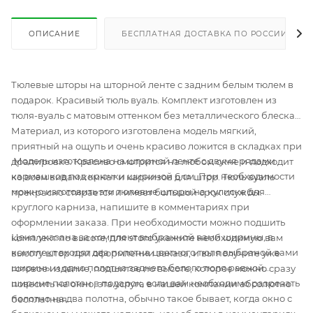
ОПИСАНИЕ
БЕСПЛАТНАЯ ДОСТАВКА ПО РОССИИ
Тюлевые шторы на шторной ленте с задним белым тюлем в
подарок. Красивый тюль вуаль. Комплект изготовлен из
тюля-вуаль с матовым оттенком без металлического блеска.
Материал, из которого изготовлена модель мягкий,
приятный на ощупь и очень красиво ложится в складках при
Модель изготовлена на шторной ленте с двумя рядами
драпировке. Красиво смотрится на любом окне и подходит
кармашков под крючки шириной 6 см. При необходимости
ко всем видам комнат и карнизов для штор. Тюль вуаль
можно изготовить эти тюлевые шторы на кулиске для
прекрасно стирается и имеет большой срок службы.
круглого карниза, напишите в комментариях при
оформлении заказа. При необходимости можно подшить
Цена указана за комплект выбранной вами ширины, в
комплект по высоте, для этого укажите необходимую вам
комплект входят два полотна цветного тюля выбраной вами
высоту штор при оформлении заказа, и вы получите уже
ширины и одно полотно заднего белого тюля равной
готовое изделие, подшитое по высоте, которое можно сразу
ширине полотен в подарок, если вам необходимо разрезать
повесить на окно, эта услуга в нашей компании абсолютно
полотно на два полотна, обычно такое бывает, когда окно с
бесплатная.