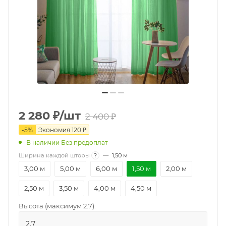
2 280
₽
/шт
2 400
₽
-
5
%
Экономия
120
₽
В наличии Без предоплат
Ширина каждой шторы
?
—
1,50 м
3,00 м
5,00 м
6,00 м
1,50 м
2,00 м
2,50 м
3,50 м
4,00 м
4,50 м
Высота (максимум 2.7):