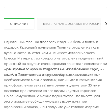
ОПИСАНИЕ
БЕСПЛАТНАЯ ДОСТАВКА ПО РОССИИ
Однотонный тюль на люверсах с задним белым тюлем в
подарок. Красивый тюль вуаль. Тюль изготовлен из тюля
вуаль с матовым оттенком и не имеет металлического
блеска. Материал, из которого изготовлена модель мягкий,
приятный на ощупь и очень красиво ложится в складках при
Тюль вуаль прекрасно стирается и имеет большой срок
драпировке. Красиво смотрится на любом окне и подходит
службы. Тюль изготовлен на серебристых люверсах ( при
ко всем видам комнат и круглых карнизов для штор.
необходимости можно золотых, напишите в комментария
при оформлении заказа) внутренним диаметром 35 мм и
подходят практически ко все видам круглых карнизов.
По вашему желанию можно подшить тюль по высоте, для
этого укажите необходимую вам высоту тюля при
оформлении заказа, и вы получите уже готовое изделие,