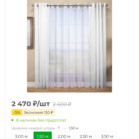
2 470
₽
/шт
2 600
₽
-
5
%
Экономия
130
₽
В наличии Без предоплат
Ширина каждой шторы
?
—
1,50 м
3,00 м
1,50 м
2,00 м
2,50 м
3,50 м