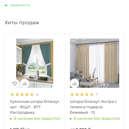
подшитое по высоте, которое можно сразу повесить на окно,
эта услуга в нашей компании абсолютно бесплатная. Этот
вид тюля очень популярен среди наших заказчиков и
является одним из самых продаваемых товаров нашего
Хиты продаж
интернет-магазина.
4
1
Кухонные шторы блэкаут
Шторы блэкаут Экстра с
арт - ФЩЛ - 877.
тюлем в подарок
Распродажа.
бежевый - 13
В наличии Без предоплат
В наличии Без предоплат