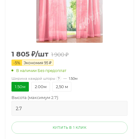
1 805
₽
/шт
1 900
₽
-
5
%
Экономия
95
₽
В наличии Без предоплат
Ширина каждой шторы
?
—
1.50м
1.50м
2.00м
2,50 м
Высота (максимум 2.7):
КУПИТЬ В 1 КЛИК