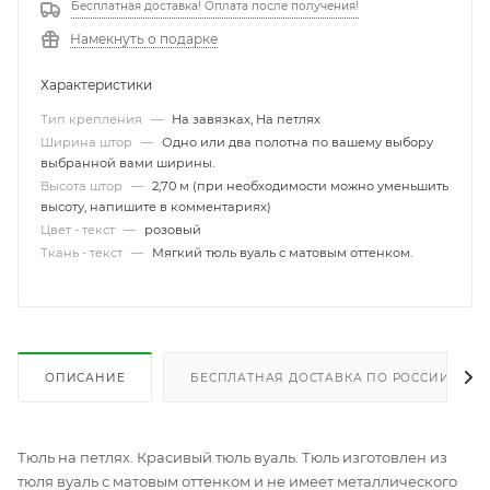
Бесплатная доставка! Оплата после получения!
Намекнуть о подарке
Характеристики
Тип крепления
—
На завязках, На петлях
Ширина штор
—
Одно или два полотна по вашему выбору
выбранной вами ширины.
Высота штор
—
2,70 м (при необходимости можно уменьшить
высоту, напишите в комментариях)
Цвет - текст
—
розовый
Ткань - текст
—
Мягкий тюль вуаль с матовым оттенком.
ОПИСАНИЕ
БЕСПЛАТНАЯ ДОСТАВКА ПО РОССИИ
Тюль на петлях. Красивый тюль вуаль. Тюль изготовлен из
тюля вуаль с матовым оттенком и не имеет металлического