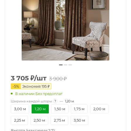
3 705
₽
/шт
3 900
₽
-
5
%
Экономия
195
₽
В наличии Без предоплат
Ширина каждой шторы
?
—
1,20 м
3,00 м
1,20 м
1,50 м
1,75 м
2,00 м
2,25 м
2,50 м
2,75 м
3,50 м
Высота (максимум 2.7):