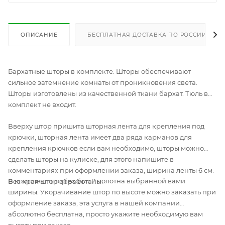
ОПИСАНИЕ
БЕСПЛАТНАЯ ДОСТАВКА ПО РОССИИ
Бархатные шторы в комплекте. Шторы обеспечивают
сильное затемнение комнаты от проникновения света.
Шторы изготовлены из качественной ткани бархат. Тюль в
комплект не входит.
Вверху штор пришита шторная лента для крепления под
крючки, шторная лента имеет два ряда карманов для
крепления крючков если вам необходимо, шторы можно
сделать шторы на кулиске, для этого напишите в
комментариях при оформлении заказа, ширина ленты 6 см.
В комплект штор входят 2 полотна выбранной вами
Все края штор обработаны.
ширины. Укорачивание штор по высоте можно заказать при
оформление заказа, эта услуга в нашей компании
абсолютно бесплатна, просто укажите необходимую вам