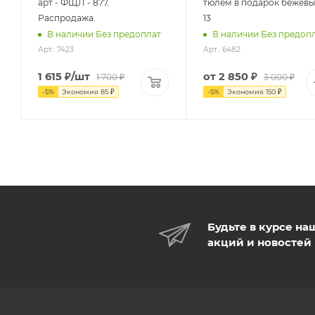
арт - ФЩЛ - 877.
тюлем в подарок бежевы
Распродажа.
13
В наличии Без предоплат
В наличии Без предоп
Арт.: 7423
Арт.: 6482
1 615
₽
/шт
от
2 850 ₽
1 700
₽
3 000 ₽
-
5
%
Экономия
85
₽
-
5
%
Экономия
150 ₽
Будьте в курсе на
акций и новостей