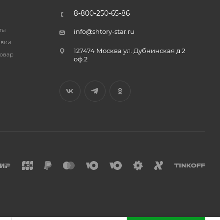
8-800-250-65-86
ты
info@shtory-star.ru
авки
127474 Москва ул. Дубнинская д 2
товар
оф.2