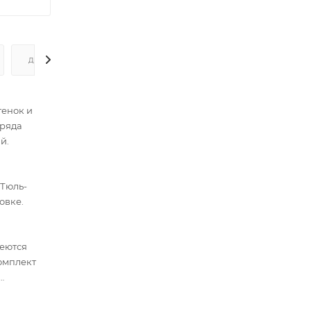
ДОПОЛНИТЕЛЬНО
тенок и
 ряда
й.
 Тюль-
овке.
меются
омплект