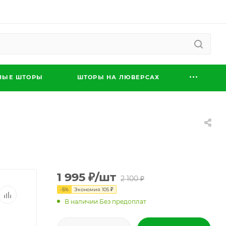
НЫЕ ШТОРЫ
ШТОРЫ НА ЛЮВЕРСАХ
1 995
₽
/шт
2 100
₽
-
5
%
Экономия
105
₽
В наличии Без предоплат