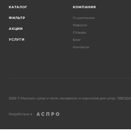
КАТАЛОГ
КОМПАНИЯ
ФИЛЬТР
О компании
Новости
АКЦИИ
Отзывы
УСЛУГИ
Блог
Контакты
2026 © Магазин штор и тюля, занавесок и карнизов для штор "ЗВЕЗДА
Разработано в