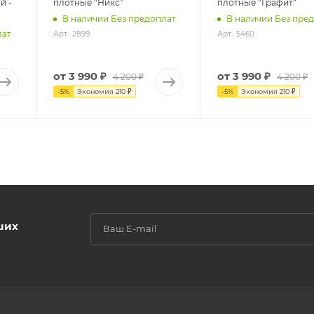
й -
плотные "Никс"
плотные "Графит"
В наличии Без предоплат
В наличии Без пре
лат
Арт.: 2899
Арт.: 5460
от
3 990 ₽
от
3 990 ₽
4 200 ₽
4 200 ₽
-
5
%
Экономия
210 ₽
-
5
%
Экономия
210 ₽
ших