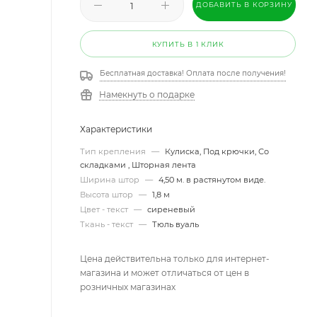
ДОБАВИТЬ В КОРЗИНУ
КУПИТЬ В 1 КЛИК
Бесплатная доставка! Оплата после получения!
Намекнуть о подарке
Характеристики
Тип крепления
—
Кулиска, Под крючки, Со
складками , Шторная лента
Ширина штор
—
4,50 м. в растянутом виде.
Высота штор
—
1,8 м
Цвет - текст
—
сиреневый
Ткань - текст
—
Тюль вуаль
Цена действительна только для интернет-
магазина и может отличаться от цен в
розничных магазинах