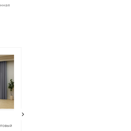
анная
Советуем
итовый
Двойные шторы блэкаут без