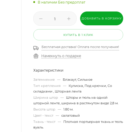
В наличии Без предоплат
ДОБАВИТЬ В КОРЗИНУ
КУПИТЬ В 1 КЛИК
Бесплатная доставка! Оплата после получения!
Намекнуть о подарке
Характеристики
Затемнение
—
Блэкаут, Сильное
Тип крепления
—
Кулиска, Под крючки, Со
складками , Шторная лента
Ширина штор
—
Шторы и тюль на одной
шторной ленте, ширина в растянутом виде 2,8 м.
Высота штор
—
1.80 м.
Цвет - текст
—
салатовый
Ткань - текст
—
Плотная портьерная ткань и тюль
вуаль.