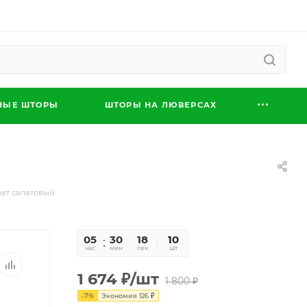
НЫЕ ШТОРЫ
ШТОРЫ НА ЛЮВЕРСАХ
ет салатовый
05
30
17
10
час
мин
сек
шт
1 674
₽
/шт
1 800
₽
-
7
%
Экономия
126
₽