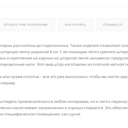
ОПЛАТА ПРИ ПОЛУЧЕНИИ
КАК КУПИТЬ
ОТЗЫВЫ (7)
оторых рассчитана до подоконника. Такие изделия позволяют соз
 шторную ленту шириной 6 см. С ее помощью легко крепить штор
вки и крепления на карниз на шторной ленте занавесок предус
пировочные нити. Этот вид штор изготовлен из плотной мягкой т
или краев полотна – все это уже выполнено, чтобы вы могли сра
нтерьер.
ыглядеть привлекательно в любом интерьере, но и легко перенос
дленно накапливает загрязнения и хорошо стирается. Это обеспе
ком специфическом помещении, как кухня.