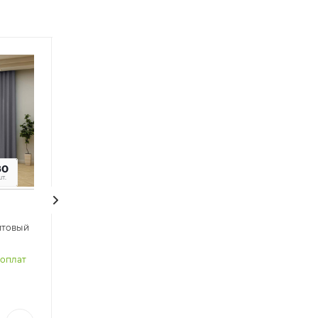
Советуем
80
т.
итовый
Двойные шторы блэкаут без
тюля арт - ДУД - 523.
Распродажа
доплат
В наличии Без предоплат
Арт.: 8261
2 185
₽
/шт