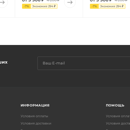
4 200 ₽
4 200 ₽
-
7
%
Экономия
294 ₽
-
7
%
Экономия
294 ₽
ших
ИНФОРМАЦИЯ
ПОМОЩЬ
Условия оплаты
Условия опла
Условия доставки
Условия дост