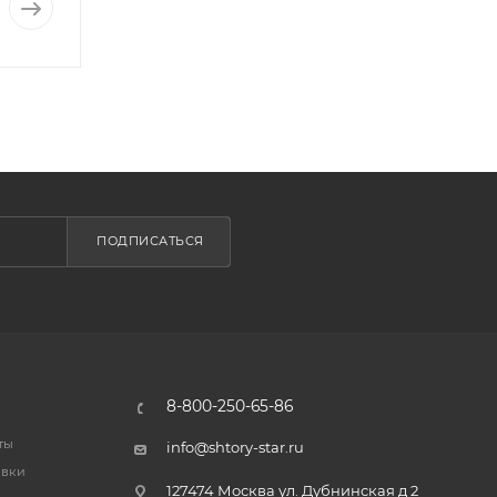
2 300
₽
-
5
%
Экономия
115
₽
ПОДПИСАТЬСЯ
8-800-250-65-86
ты
info@shtory-star.ru
авки
127474 Москва ул. Дубнинская д 2