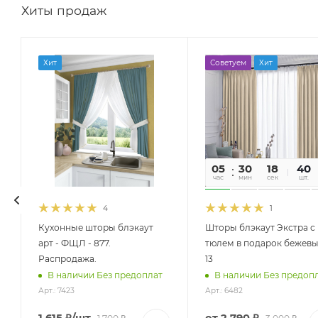
Хиты продаж
Хит
Советуем
Хит
05
30
17
40
час
мин
сек
шт.
4
1
Кухонные шторы блэкаут
Шторы блэкаут Экстра с
арт - ФЩЛ - 877.
тюлем в подарок бежевы
Распродажа.
13
В наличии Без предоплат
В наличии Без предоп
Арт.: 7423
Арт.: 6482
1 615
₽
/шт
от
2 790 ₽