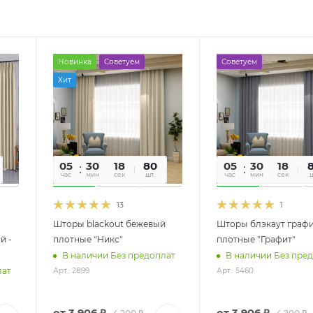
Новинка
Советуем
Советуем
Хит
05
30
17
80
05
30
17
час
мин
сек
шт.
час
мин
сек
ш
13
1
Шторы blackout бежевый
Шторы блэкаут граф
й -
плотные "Никс"
плотные "Графит"
В наличии Без предоплат
В наличии Без пре
лат
Арт.: 2899
Арт.: 5460
от
3 906 ₽
от
3 906 ₽