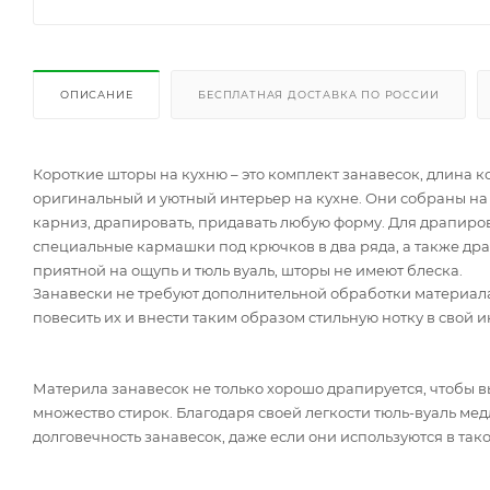
ОПИСАНИЕ
БЕСПЛАТНАЯ ДОСТАВКА ПО РОССИИ
Короткие шторы на кухню – это комплект занавесок, длина к
оригинальный и уютный интерьер на кухне. Они собраны на
карниз, драпировать, придавать любую форму. Для драпиро
специальные кармашки под крючков в два ряда, а также дра
приятной на ощупь и тюль вуаль, шторы не имеют блеска.
Занавески не требуют дополнительной обработки материала 
повесить их и внести таким образом стильную нотку в свой и
Материла занавесок не только хорошо драпируется, чтобы в
множество стирок. Благодаря своей легкости тюль-вуаль ме
долговечность занавесок, даже если они используются в та