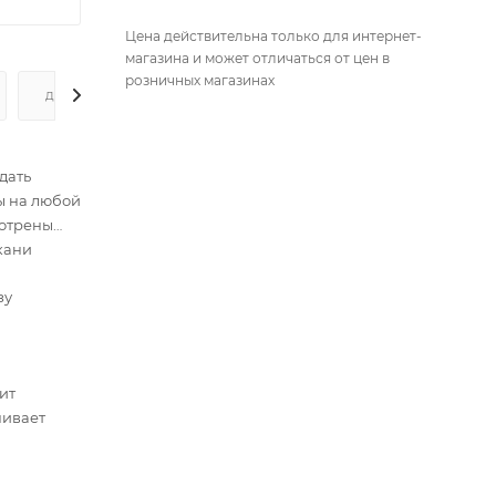
Цена действительна только для интернет-
магазина и может отличаться от цен в
розничных магазинах
ДОПОЛНИТЕЛЬНО
дать
ы на любой
мотрены
кани
зу
ит
чивает