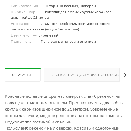
Тип крепления
—
Шторы на кольцах, Люверсы
Ширина штор
—
Подходят для любых круглых карнизов
шириной до 2,5 метра.
Высота штор
—
2.70м при необходимости можно короче
напишите в заказе (услуга бесплатная)
Цвет - текст
—
сиреневый
Ткань - текст
—
Тюль вуаль с матовым оттенком.
ОПИСАНИЕ
БЕСПЛАТНАЯ ДОСТАВКА ПО РОССИИ
Красивые тюлевые шторы на люверсах с ламбрекеном из
тюля вуаль с матовым оттенком. Предназначены для любых
круглых карнизов шириной до 2.5 метром. Современные
шторы для кухни, модное решение для интерьера комнаты.
Подходит для гостиной и спальни.
Тюль с ламбрекеном на люверсах. Красивый однотонный