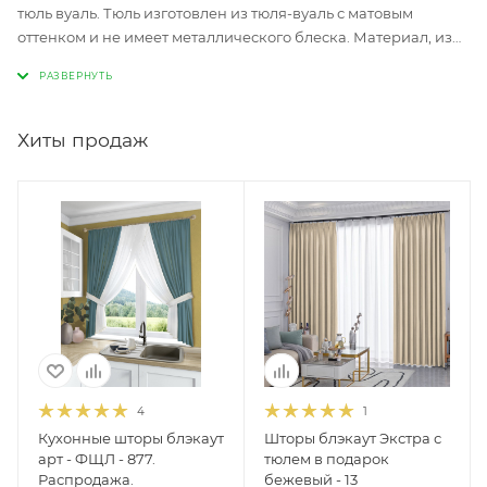
тюль вуаль. Тюль изготовлен из тюля-вуаль с матовым
оттенком и не имеет металлического блеска. Материал, из
которого изготовлена модель мягкий, приятный на ощупь и
очень красиво ложится в складках при драпировке.
Красиво смотрится на любом окне и подходит ко всем видам
комнат и круглых карнизов для штор. Тюль вуаль прекрасно
Хиты продаж
стирается и имеет большой срок службы. Модель
изготовлена на серебристых люверсах (при необходимости
можно золотых, напишите в комментариях при оформлении
заказа) внутренним диаметром 35 мм и подходят
практически ко все видам круглых карнизов. По вашему
желанию можно подшить тюль по высоте, для этого укажите
необходимую вам высоту тюля при оформлении заказа, и вы
получите уже готовое изделие, подшитое по высоте, которое
можно сразу повесить на окно, эта услуга в нашей компании
абсолютно бесплатная. Этот вид тюля очень популярен
среди наших заказчиков и является одним из самых
4
1
продаваемых товаров нашего интернет-магазина.
Кухонные шторы блэкаут
Шторы блэкаут Экстра с
арт - ФЩЛ - 877.
тюлем в подарок
Распродажа.
бежевый - 13