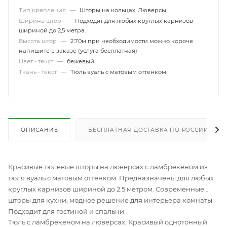
Тип крепления
—
Шторы на кольцах, Люверсы
Ширина штор
—
Подходят для любых круглых карнизов
шириной до 2,5 метра.
Высота штор
—
2.70м при необходимости можно короче
напишите в заказе (услуга бесплатная)
Цвет - текст
—
бежевый
Ткань - текст
—
Тюль вуаль с матовым оттенком.
ОПИСАНИЕ
БЕСПЛАТНАЯ ДОСТАВКА ПО РОССИИ
Красивые тюлевые шторы на люверсах с ламбрекеном из
тюля вуаль с матовым оттенком. Предназначены для любых
круглых карнизов шириной до 2.5 метром. Современные
шторы для кухни, модное решение для интерьера комнаты.
Подходит для гостиной и спальни.
Тюль с ламбрекеном на люверсах. Красивый однотонный