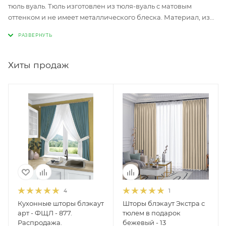
тюль вуаль. Тюль изготовлен из тюля-вуаль с матовым
оттенком и не имеет металлического блеска. Материал, из
которого изготовлена модель мягкий, приятный на ощупь и
очень красиво ложится в складках при драпировке.
Красиво смотрится на любом окне и подходит ко всем видам
комнат и круглых карнизов для штор. Тюль вуаль прекрасно
Хиты продаж
стирается и имеет большой срок службы. Модель
изготовлена на серебристых люверсах (при необходимости
можно золотых, напишите в комментариях при оформлении
заказа) внутренним диаметром 35 мм и подходят
практически ко все видам круглых карнизов. По вашему
желанию можно подшить тюль по высоте, для этого укажите
необходимую вам высоту тюля при оформлении заказа, и вы
получите уже готовое изделие, подшитое по высоте, которое
можно сразу повесить на окно, эта услуга в нашей компании
абсолютно бесплатная. Этот вид тюля очень популярен
среди наших заказчиков и является одним из самых
4
1
продаваемых товаров нашего интернет-магазина.
Кухонные шторы блэкаут
Шторы блэкаут Экстра с
арт - ФЩЛ - 877.
тюлем в подарок
Распродажа.
бежевый - 13