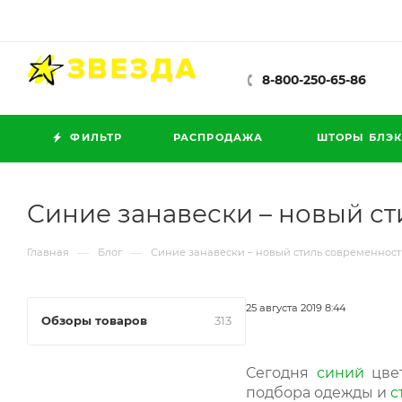
8-800-250-65-86
ФИЛЬТР
РАСПРОДАЖА
ШТОРЫ БЛЭК
Синие занавески – новый с
—
—
Главная
Блог
Синие занавески – новый стиль современнос
25 августа 2019 8:44
Обзоры товаров
313
Сегодня
синий
цве
подбора одежды и
с