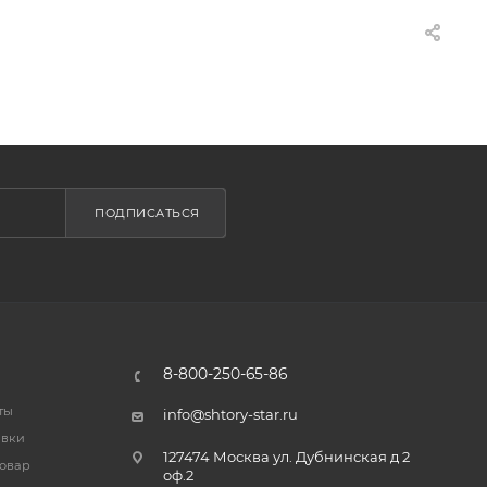
ПОДПИСАТЬСЯ
8-800-250-65-86
ты
info@shtory-star.ru
авки
127474 Москва ул. Дубнинская д 2
товар
оф.2