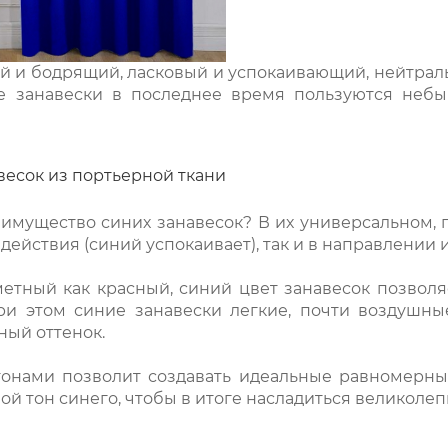
 и бодрящий, ласковый и успокаивающий, нейтрал
ие занавески в последнее время пользуются неб
есок из портьерной ткани
имущество синих занавесок? В их универсальном, 
действия (синий успокаивает), так и в направлении
метный как красный, синий цвет занавесок позвол
ри этом синие занавески легкие, почти воздушны
ный оттенок.
онами позволит создавать идеальные равномерны
ой тон синего, чтобы в итоге насладиться великоле