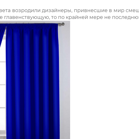
цвета возродили дизайнеры, привнесшие в мир смеш
не главенствующую, то по крайней мере не последню