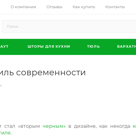
О компании
Отзывы
Как купить
Контакты
АУТ
ШТОРЫ ДЛЯ КУХНИ
ТЮЛЬ
БАРХАТ
тиль современности
ти
т стал «вторым
черным»
в дизайне, как некогда
к
тиля.