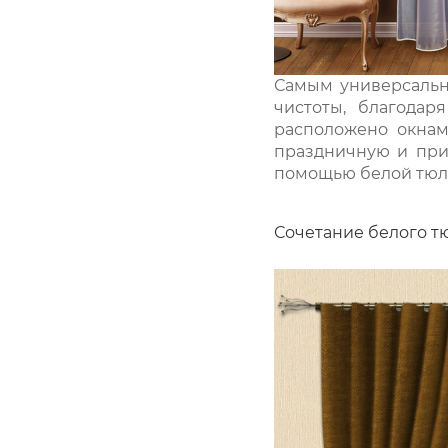
Самым универсальн
чистоты, благодар
расположено окнами
праздничную и при
помощью белой тюля
Сочетание белого т