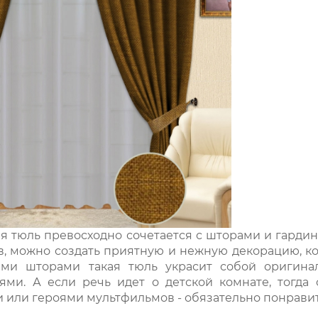
я тюль превосходно сочетается с шторами и гарди
в, можно создать приятную и нежную декорацию, к
ими шторами такая тюль украсит собой оригин
ми. А если речь идет о детской комнате, тогда
и или героями мультфильмов - обязательно понрави