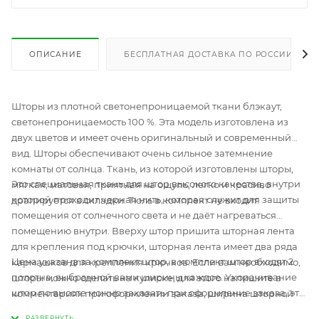
ОПИСАНИЕ
БЕСПЛАТНАЯ ДОСТАВКА ПО РОССИИ
Шторы из плотной светонепроницаемой ткани блэкаут,
светонепроницаемость 100 %. Эта модель изготовлена из
двух цветов и имеет очень оригинальный и современный
вид. Шторы обеспечивают очень сильное затемнение
комнаты от солнца. Ткань, из которой изготовлены шторы,
Это специальная ткань для штор высокого качества, внутри
мягкая, матовая, приятная на ощупь, легко и красиво
которой проходит черная нить, которая служит для защиты
драпируется в складки. Тюль в комплект не входит.
помещения от солнечного света и не даёт нагреваться
помещению внутри. Вверху штор пришита шторная лента
для крепления под крючки, шторная лента имеет два ряда
Цена указана за комплект штор, в комплект штор входят 2
кармашков для крепления крючков. Если вам необходимо,
полотна, выбранной вами ширины каждое. Укорачивание
шторы можно сделать на кулиске, для этого напишите в
штор по высоте можно заказать при оформление заказа, эта
комментариях при оформлении заказа, ширина шторной
услуга в нашей компании абсолютно бесплатная, просто
ленты 6 см. Все края штор обработаны, вы получаете