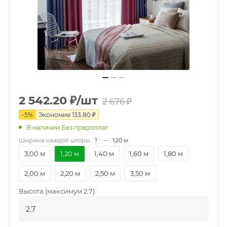
2 542.20
₽
/шт
2 676
₽
-
5
%
Экономия
133.80
₽
В наличии Без предоплат
Ширина каждой шторы
?
—
1,20 м
3,00 м
1,20 м
1,40 м
1,60 м
1,80 м
2,00 м
2,20 м
2,50 м
3,50 м
Высота (максимум 2.7):