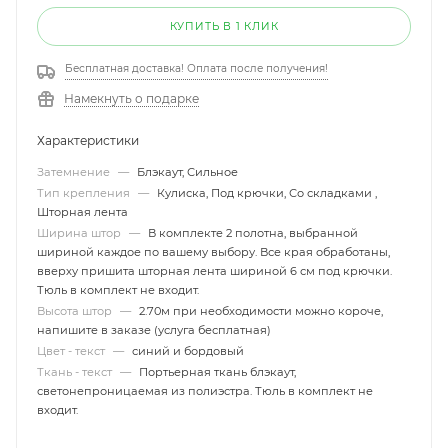
КУПИТЬ В 1 КЛИК
Бесплатная доставка! Оплата после получения!
Намекнуть о подарке
Характеристики
Затемнение
—
Блэкаут, Сильное
Тип крепления
—
Кулиска, Под крючки, Со складками ,
Шторная лента
Ширина штор
—
В комплекте 2 полотна, выбранной
шириной каждое по вашему выбору. Все края обработаны,
вверху пришита шторная лента шириной 6 см под крючки.
Тюль в комплект не входит.
Высота штор
—
2.70м при необходимости можно короче,
напишите в заказе (услуга бесплатная)
Цвет - текст
—
синий и бордовый
Ткань - текст
—
Портьерная ткань блэкаут,
светонепроницаемая из полиэстра. Тюль в комплект не
входит.